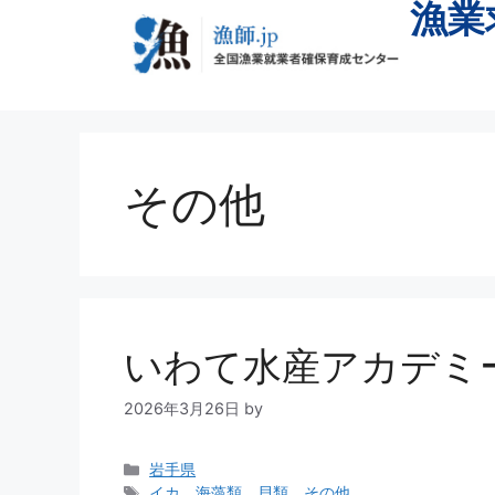
漁業
その他
いわて水産アカデミ
2026年3月26日
by
岩手県
イカ
、
海藻類
、
貝類
、
その他