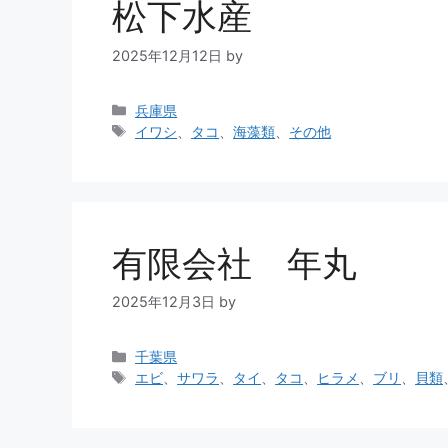
松下水産
2025年12月12日
by
兵庫県
イワシ
、
タコ
、
海藻類
、
その他
有限会社 年丸
2025年12月3日
by
千葉県
エビ
、
サワラ
、
タイ
、
タコ
、
ヒラメ
、
ブリ
、
貝類