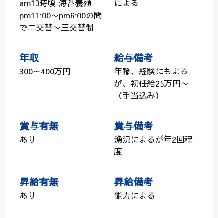
am10時頃 海苔養殖
による
pm11:00〜pm6:00の間
で二交替〜三交替制
年収
給与備考
300～400万円
年齢、経験にもよる
が、初任給25万円〜
（手当込み）
賞与有無
賞与備考
あり
漁況によるが年2回程
度
昇給有無
昇給備考
あり
能力による