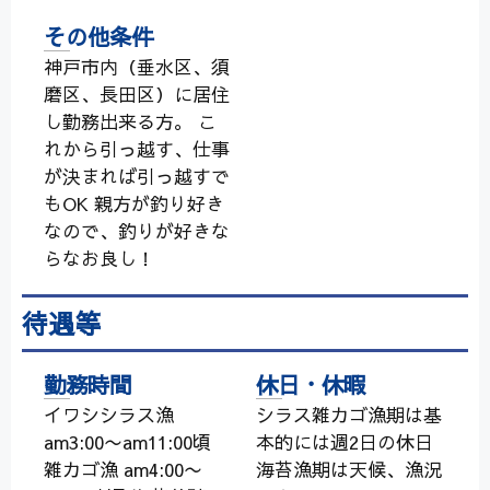
その他条件
神戸市内（垂水区、須
磨区、長田区）に居住
し勤務出来る方。 こ
れから引っ越す、仕事
が決まれば引っ越すで
もOK 親方が釣り好き
なので、釣りが好きな
らなお良し！
待遇等
勤務時間
休日・休暇
イワシシラス漁
シラス雑カゴ漁期は基
am3:00〜am11:00頃
本的には週2日の休日
雑カゴ漁 am4:00〜
海苔漁期は天候、漁況