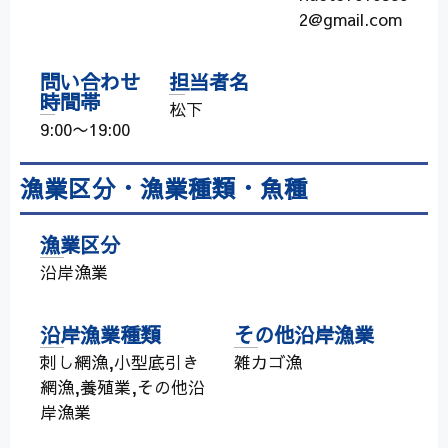
2@gmail.com
問い合わせ
担当者名
時間帯
松下
9:00〜19:00
漁業区分・漁業種類・魚種
漁業区分
沿岸漁業
沿岸漁業種類
その他沿岸漁業
刺し網漁,小型底引き
雑カゴ漁
網漁,養殖業,その他沿
岸漁業