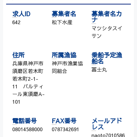
求人ID
募集者名
募集者名カ
ナ
642
松下水産
マツシタスイ
サン
住所
所属漁協
乗船予定漁
船名
兵庫県神戸市
神戸市漁業協
冨士丸
須磨区若木町
同組合
若木町2-1-
11 パルティ
ール東須磨A-
101
電話番号
FAX番号
メールアド
レス
08014588000
0787342691
naoto7010586