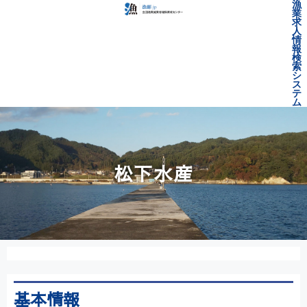
漁
業
求
人
情
報
検
索
シ
ス
テ
ム
松下水産
基本情報