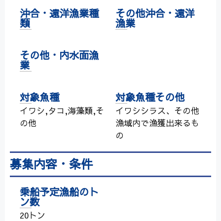
沖合・遠洋漁業種
その他沖合・遠洋
類
漁業
その他・内水面漁
業
対象魚種
対象魚種その他
イワシ,タコ,海藻類,そ
イワシシラス、その他
の他
漁域内で漁獲出来るも
の
募集内容・条件
乗船予定漁船のト
ン数
20トン