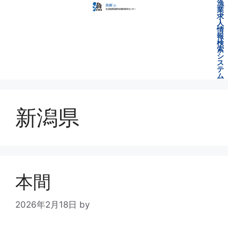
漁
業
求
人
情
報
検
索
シ
ス
テ
ム
新潟県
本間
2026年2月18日
by