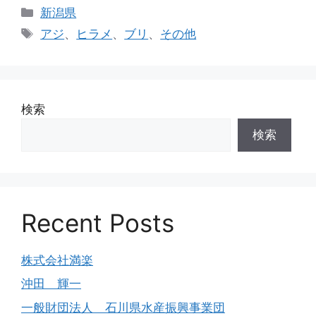
新潟県
アジ
、
ヒラメ
、
ブリ
、
その他
検索
検索
Recent Posts
株式会社満楽
沖田 輝一
一般財団法人 石川県水産振興事業団