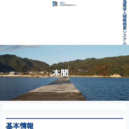
漁
業
求
人
情
報
検
索
シ
ス
テ
ム
本間
基本情報