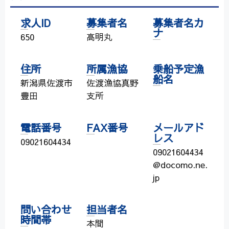
求人ID
募集者名
募集者名カ
ナ
650
高明丸
住所
所属漁協
乗船予定漁
船名
新潟県佐渡市
佐渡漁協真野
豊田
支所
電話番号
FAX番号
メールアド
レス
09021604434
09021604434
@docomo.ne.
jp
問い合わせ
担当者名
時間帯
本間