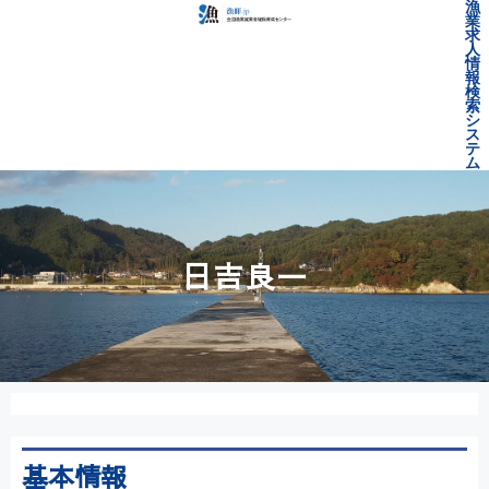
漁
業
求
人
情
報
検
索
シ
ス
テ
ム
日吉良一
基本情報