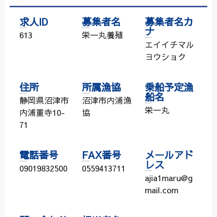
求人ID
募集者名
募集者名カ
ナ
613
栄一丸養殖
エイイチマル
ヨウショク
住所
所属漁協
乗船予定漁
船名
静岡県沼津市
沼津市内浦漁
栄一丸
内浦重寺10-
協
71
電話番号
FAX番号
メールアド
レス
09019832500
0559413711
ajia1maru@g
mail.com