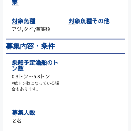
業
対象魚種
対象魚種その他
アジ,タイ,海藻類
募集内容・条件
乗船予定漁船のト
ン数
0.3トン〜5.3トン
※総トン数になっている場
合もあります。
募集人数
２名