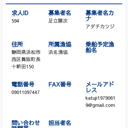
求人ID
募集者名
募集者名カ
ナ
594
足立勝次
アダチカツジ
住所
所属漁協
乗船予定漁
船名
静岡県浜松市
浜名漁協
西区舞阪町長
十新田150
電話番号
FAX番号
メールアド
レス
09011097447
katuji1979061
9@gmail.com
問い合わせ
担当者名