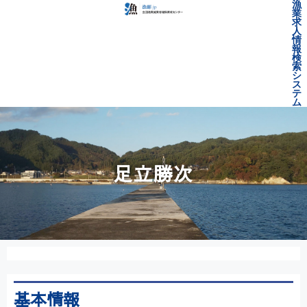
漁
業
求
人
情
報
検
索
シ
ス
テ
ム
足立勝次
基本情報