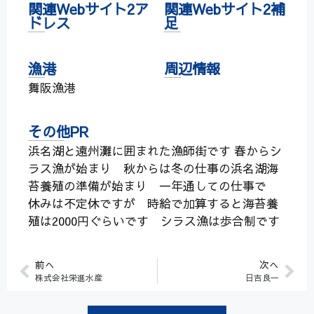
関連Webサイト2ア
関連Webサイト2補
ドレス
足
漁港
周辺情報
舞阪漁港
その他PR
浜名湖と遠州灘に囲まれた漁師街です 春からシ
ラス漁が始まり 秋からは冬の仕事の浜名湖海
苔養殖の準備が始まり 一年通しての仕事で
休みは不定休ですが 時給で加算すると海苔養
殖は2000円ぐらいです シラス漁は歩合制です
前へ
次へ
株式会社栄進水産
日吉良一