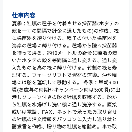
仕事内容
夏季：牡蠣の種子を付着させる採苗器(ホタテの
殻を一寸の間隔で針金に通したもの)の作成、筏
に採苗器を縛り付ける、種子の付いた採苗器を
海岸の種場に縛り付ける。種場から陸へ採苗器
を持って帰る、約10メートルの針金に種場の着
いたホタテの殻を等間隔に通し変える、通し変
えたものを島の筏に縛り付ける。竹製の筏を修
理する。フォークリフトで資材の運搬。沖や種
場には船を運転して移動する。 冬季：早朝6:00
頃(お歳暮の時期やキャンペーン時は5:00頃)に出
港しクレーン付きの船で牡蠣を収穫する、船か
ら牡蠣を水揚げし洗い機に通し洗浄する。直接
或いは電話、FAX、ネットで承ったお取り寄せ
の牡蠣の注文情報をパソコンに入力し送り状と
請求書を作成、贈り物の牡蠣を箱詰め。車で取