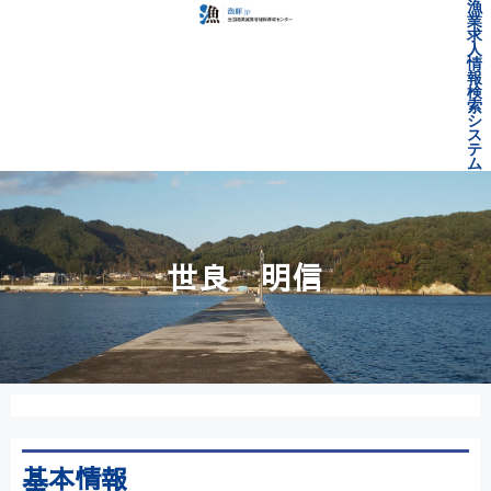
漁
業
求
人
情
報
検
索
シ
ス
テ
ム
世良 明信
基本情報