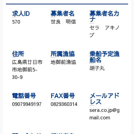
求人ID
募集者名
募集者名カ
ナ
570
世良 明信
セラ アキノ
ブ
住所
所属漁協
乗船予定漁
船名
広島県廿日市
地御前漁協
胡子丸
市地御前5-
30-9
電話番号
FAX番号
メールアド
レス
09079949197
0829360314
sera.co.jp@g
mail.com