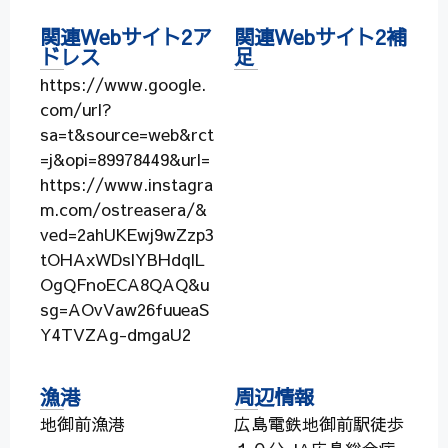
関連Webサイト2ア
関連Webサイト2補
ドレス
足
https://www.google.
com/url?
sa=t&source=web&rct
=j&opi=89978449&url=
https://www.instagra
m.com/ostreasera/&
ved=2ahUKEwj9wZzp3
tOHAxWDslYBHdqlL
OgQFnoECA8QAQ&u
sg=AOvVaw26fuueaS
Y4TVZAg-dmgaU2
漁港
周辺情報
地御前漁港
広島電鉄地御前駅徒歩