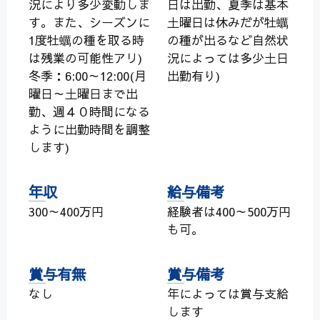
況により多少変動しま
日は出勤、夏季は基本
す。また、シーズンに
土曜日は休みだが牡蠣
1度牡蠣の種を取る時
の種が出るなど自然状
は残業の可能性アリ)
況によっては多少土日
冬季：6:00～12:00(月
出勤有り)
曜日～土曜日まで出
勤、週４０時間になる
ように出勤時間を調整
します)
年収
給与備考
300～400万円
経験者は400～500万円
も可。
賞与有無
賞与備考
なし
年によっては賞与支給
します