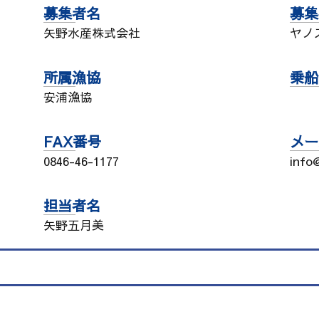
募集者名
募集
矢野水産株式会社
ヤノ
所属漁協
乗船
安浦漁協
FAX番号
メー
0846-46-1177
info
担当者名
矢野五月美