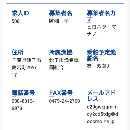
求人ID
募集者名
募集者名カ
ナ
508
廣畑 学
ヒロハタ マ
ナブ
住所
所属漁協
乗船予定漁
船名
千葉県銚子市
銚子市漁業協
第一双葉丸
愛宕町2957-
同組合
17
電話番号
FAX番号
メールアド
レス
090-8019-
0479-24-2709
q29gwcjqmim
8978
cy2cd5tdg@d
ocomo.ne.jp