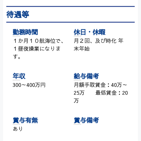
待遇等
勤務時間
休日・休暇
１か月１０航海位で、
月２回、及び時化 年
１昼夜操業になりま
末年始
す。
年収
給与備考
300～400万円
月額手取賃金：40万～
25万 最低賃金：20
万
賞与有無
賞与備考
あり