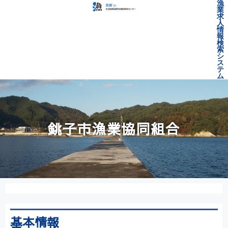
漁
業
求
人
情
報
検
索
シ
ス
テ
ム
銚子市漁業協同組合
基本情報