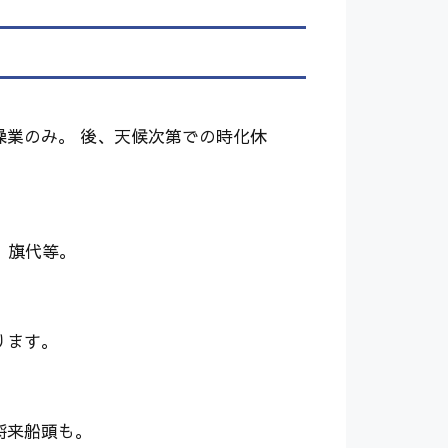
操業のみ。 後、天候次第での時化休
。旗代等。
ります。
将来船頭も。