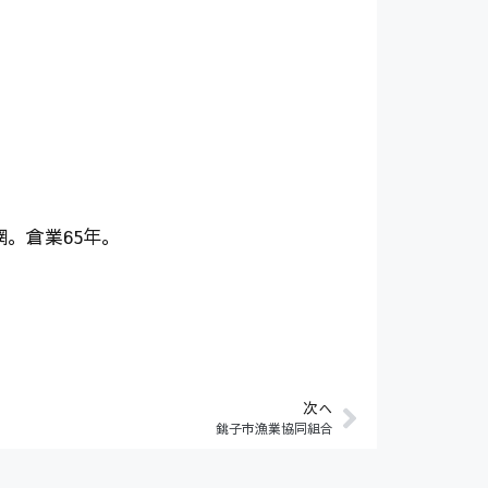
。倉業65年。
次へ
銚子市漁業協同組合