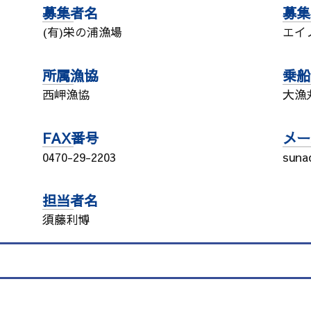
募集者名
募集
(有)栄の浦漁場
エイ
所属漁協
乗船
西岬漁協
大漁
FAX番号
メー
0470-29-2203
suna
担当者名
須藤利博