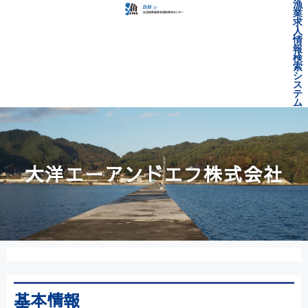
漁
業
求
人
情
報
検
索
シ
ス
テ
ム
大洋エーアンドエフ株式会社
基本情報