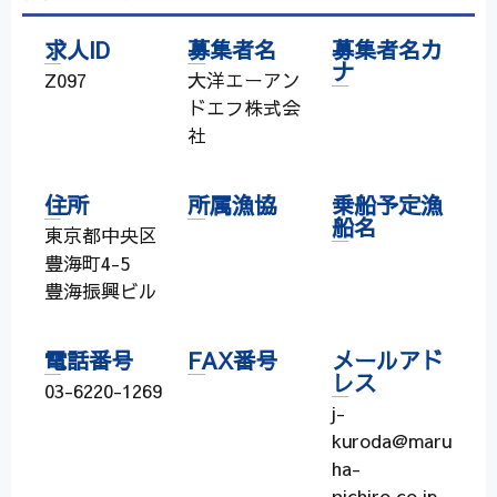
求人ID
募集者名
募集者名カ
ナ
Z097
大洋エーアン
ドエフ株式会
社
住所
所属漁協
乗船予定漁
船名
東京都中央区
豊海町4-5
豊海振興ビル
電話番号
FAX番号
メールアド
レス
03-6220-1269
j-
kuroda@maru
ha-
nichiro.co.jp