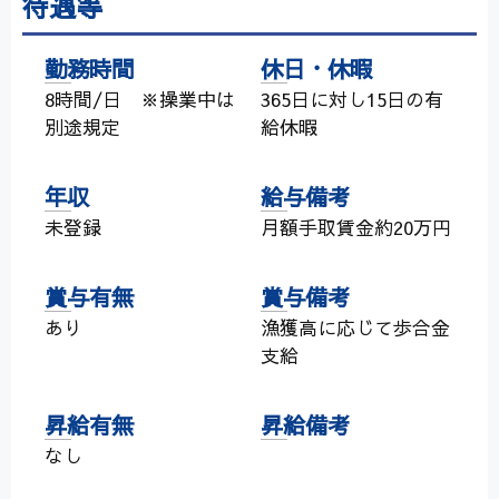
待遇等
勤務時間
休日・休暇
8時間/日 ※操業中は
365日に対し15日の有
別途規定
給休暇
年収
給与備考
未登録
月額手取賃金約20万円
賞与有無
賞与備考
あり
漁獲高に応じて歩合金
支給
昇給有無
昇給備考
なし