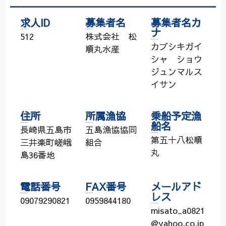
求人ID
募集者名
募集者名カ
ナ
512
株式会社 松
カブシキガイ
順丸水産
シャ ショウ
ジュンマルス
イサン
住所
所属漁協
乗船予定漁
船名
長崎県五島市
五島漁協協同
第五十八松順
三井楽町嵯峨
組合
丸
島36番地
電話番号
FAX番号
メールアド
レス
09079290821
0959844180
misato_a0821
@yahoo.co.jp