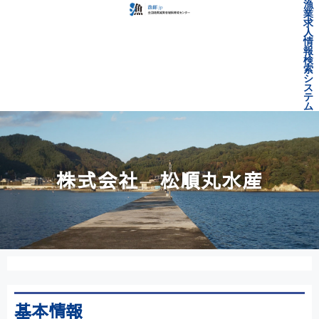
漁
業
求
人
情
報
検
索
シ
ス
テ
ム
株式会社 松順丸水産
基本情報