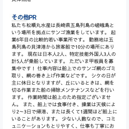
その他PR
私たち松順丸水産は長崎県五島列島の嵯峨島と
いう場所を拠点にサンゴ漁業をしています。 起
業6年目の比較的若い事業所です。 勤務地は五
島列島の貝津港から旅客船で10分の場所にあり
ます。 現在は日本人2人、特定技能外国人3人の
計5人が乗船しています。 ただいま甲板員を募
集中です！ 仕事内容は船上でのサンゴ網のゴミ
取り、網の巻き上げ作業などです。 シケの日が
主に休日となりますが、丘にいるときは、網を
切る作業また船の掃除メンテナンスなどを行い
ます。 作業時間は船上のため指定ございませ
ん。 また、船上では食事付き、操業は天候によ
り2～3日で帰港、または長くて1週間ほど船上に
いることがあります。 少ない人数なので、コミ
ュニケーションもとりやすく、仕事も丁寧にお