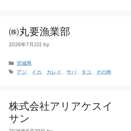
㈱丸要漁業部
2026年7月2日
by
宮城県
アジ
、
イカ
、
カレイ
、
サバ
、
タコ
、
その他
株式会社アリアケスイ
サン