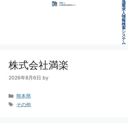
漁
業
求
人
情
報
検
索
シ
ス
テ
ム
株式会社満楽
2026年8月6日
by
熊本県
その他