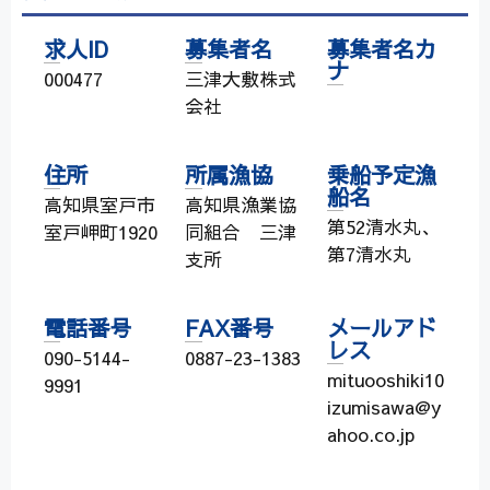
求人ID
募集者名
募集者名カ
ナ
000477
三津大敷株式
会社
住所
所属漁協
乗船予定漁
船名
高知県室戸市
高知県漁業協
第52清水丸、
室戸岬町1920
同組合 三津
第7清水丸
支所
電話番号
FAX番号
メールアド
レス
090-5144-
0887-23-1383
mituooshiki10
9991
izumisawa@y
ahoo.co.jp