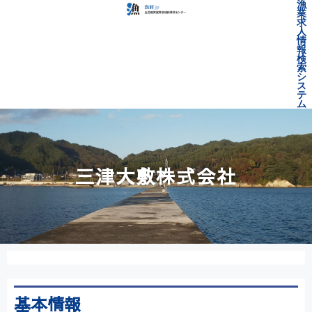
漁
業
求
人
情
報
検
索
シ
ス
テ
ム
三津大敷株式会社
基本情報