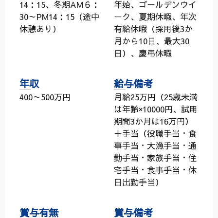
14：15、冬期AM６：
年始、ゴールデンウイ
30～PM14：15（途中
ーク、夏期休暇、年次
休憩あり）
有給休暇（採用後3か
月から10日、最大30
日）、慶弔休暇
年収
給与備考
400～500万円
月給25万円（25歳未満
は年齢×10000円、試用
期間3か月は16万円）
＋手当（役職手当・食
事手当・大漁手当・通
勤手当・家族手当・住
宅手当・食事手当・休
日出勤手当）
賞与有無
賞与備考