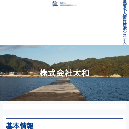
漁
業
求
人
情
報
検
索
シ
ス
テ
ム
株式会社太和
基本情報