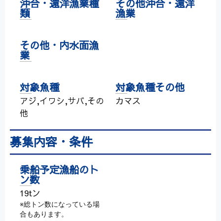
沖合・遠洋漁業種
その他沖合・遠洋
類
漁業
その他・内水面漁
業
対象魚種
対象魚種その他
アジ,イワシ,サバ,その
カマス
他
募集内容・条件
乗船予定漁船のト
ン数
19tン
※総トン数になっている場
合もあります。