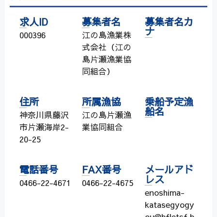
求人ID
募集者名
募集者名カ
ナ
000396
江の島漁業株
式会社（江の
島片瀬漁業協
同組合）
住所
所属漁協
乗船予定漁
船名
神奈川県藤沢
江の島片瀬漁
市片瀬海岸2-
業協同組合
20-25
電話番号
FAX番号
メールアド
レス
0466-22-4671
0466-22-4675
enoshima-
katasegyogy
ou@bfletsf.b