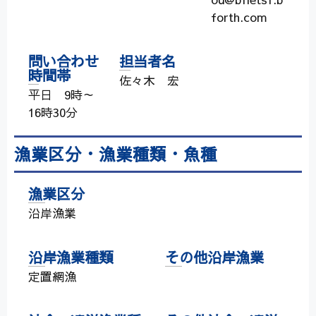
forth.com
問い合わせ
担当者名
時間帯
佐々木 宏
平日 9時～
16時30分
漁業区分・漁業種類・魚種
漁業区分
沿岸漁業
沿岸漁業種類
その他沿岸漁業
定置網漁