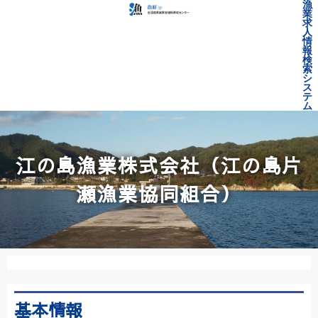
漁
業
求
人
情
報
検
索
シ
ス
テ
ム
江の島漁業株式会社（江の島片
瀬漁業協同組合）
基本情報