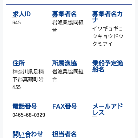
求人ID
募集者名
募集者名カ
ナ
645
岩漁業協同組
イワギョギョ
合
ウキョウドウ
クミアイ
住所
所属漁協
乗船予定漁
船名
神奈川県足柄
岩漁業協同組
下郡真鶴町岩
合
455
電話番号
FAX番号
メールアド
レス
0465-68-0329
問い合わせ
担当者名