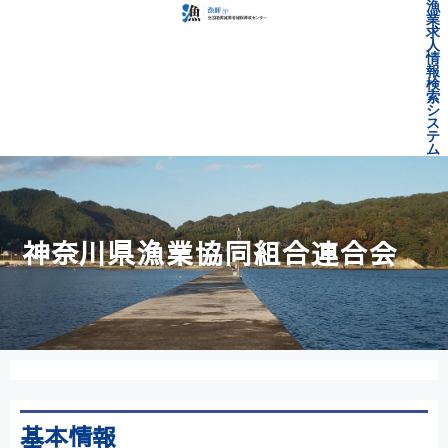
漁
業
求
人
情
報
検
索
シ
ス
テ
ム
神奈川県漁業協同組合連合会
基本情報