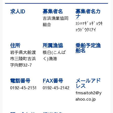
求人ID
募集者名
募集者名カ
ナ
吉浜漁業協同
ﾖｼﾊﾏｷﾞｮｷﾞｮｳｷ
組合
ｮｳﾄﾞｳｸﾐｱｲ
住所
所属漁協
乗船予定漁
船名
岩手県大船渡
根白(こんぱ
市三陸町吉浜
く)漁港
字向野32-7
電話番号
FAX番号
メールアド
レス
0192-45-2151
0192-45-2142
fmsaitoh2@y
ahoo.co.jp