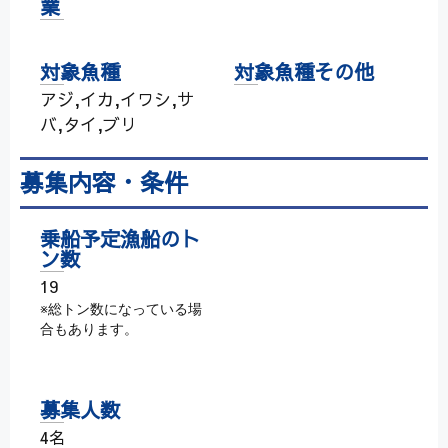
業
対象魚種
対象魚種その他
アジ,イカ,イワシ,サ
バ,タイ,ブリ
募集内容・条件
乗船予定漁船のト
ン数
19
※総トン数になっている場
合もあります。
募集人数
4名