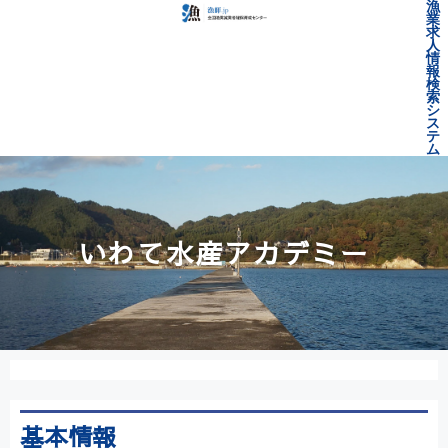
漁
業
求
人
情
報
検
索
シ
ス
テ
ム
いわて水産アカデミー
基本情報