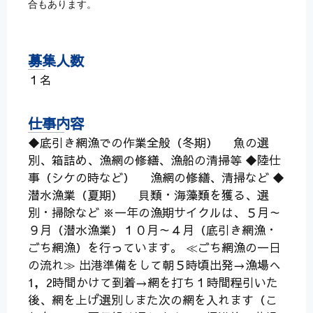
合もあります。
募集人数
１名
仕事内容
◆底引き網漁での作業全般（冬期） 魚の選
別、箱詰め、漁網の修繕、漁船の清掃等 ◆陸仕
事（シケの時など） 漁網の修繕、清掃など ◆
潜水漁業（夏期） 貝類・海藻類を獲る、選
別・掃除など ※一年の漁期サイクルは、５月～
９月（潜水漁業）１０月～４月（底引き網漁・
ごち網漁）を行っています。 ≪ごち網漁の一日
の流れ≫ 出港準備をして朝５時頃出発→漁場へ
1，2時間かけて到着→網を打ち１時間程引いた
後、網を上げ選別しまた次の網を入れます（こ