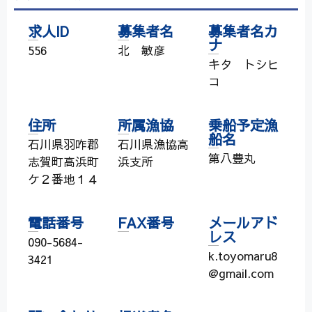
求人ID
募集者名
募集者名カ
ナ
556
北 敏彦
キタ トシヒ
コ
住所
所属漁協
乗船予定漁
船名
石川県羽咋郡
石川県漁協高
第八豊丸
志賀町高浜町
浜支所
ケ２番地１４
電話番号
FAX番号
メールアド
レス
090-5684-
k.toyomaru8
3421
@gmail.com