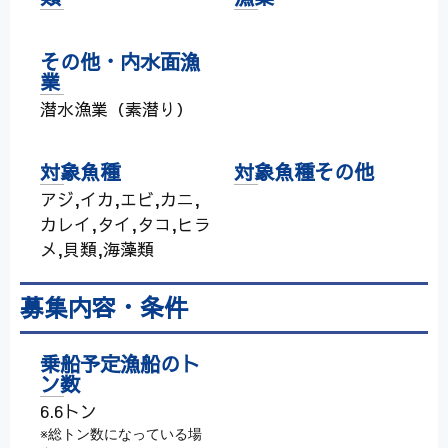
その他・内水面漁
業
潜水漁業（素潜り）
対象魚種
対象魚種その他
アジ,イカ,エビ,カニ,
カレイ,タイ,タコ,ヒラ
メ,貝類,海藻類
募集内容・条件
乗船予定漁船のト
ン数
6.6トン
※総トン数になっている場