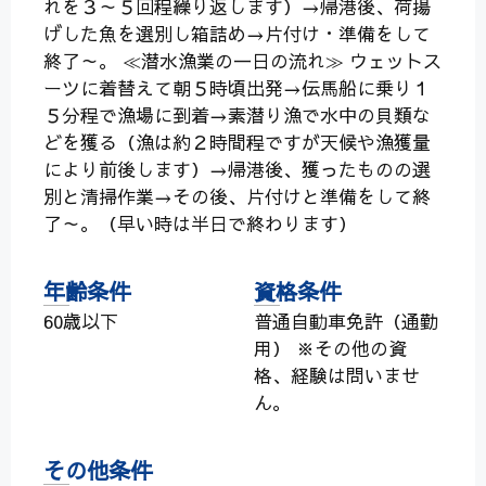
れを３～５回程繰り返します）→帰港後、荷揚
げした魚を選別し箱詰め→片付け・準備をして
終了～。 ≪潜水漁業の一日の流れ≫ ウェットス
ーツに着替えて朝５時頃出発→伝馬船に乗り１
５分程で漁場に到着→素潜り漁で水中の貝類な
どを獲る（漁は約２時間程ですが天候や漁獲量
により前後します）→帰港後、獲ったものの選
別と清掃作業→その後、片付けと準備をして終
了～。（早い時は半日で終わります）
年齢条件
資格条件
60歳以下
普通自動車免許（通勤
用） ※その他の資
格、経験は問いませ
ん。
その他条件