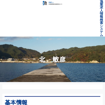
漁
業
求
人
情
報
検
索
シ
ス
テ
ム
北 敏彦
基本情報