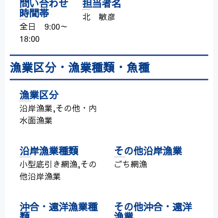
問い合わせ
担当者名
時間帯
北 敏彦
全日 9:00～
18:00
漁業区分・漁業種類・魚種
漁業区分
沿岸漁業,その他・内
水面漁業
沿岸漁業種類
その他沿岸漁業
小型底引き網漁,その
ごち網漁
他沿岸漁業
沖合・遠洋漁業種
その他沖合・遠洋
類
漁業