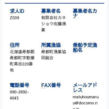
求人ID
募集者名
募集者名カ
ナ
Z039
有限会社カネ
ショウ佐藤漁
業
住所
所属漁協
乗船予定漁
船名
北海道寿都郡
寿都町漁業協
寿都町字歌棄
同組合
町美谷220番
地
電話番号
FAX番号
メールアド
レス
090-2692-
matuhoumaru
4045
u@docomo.n
e.jp