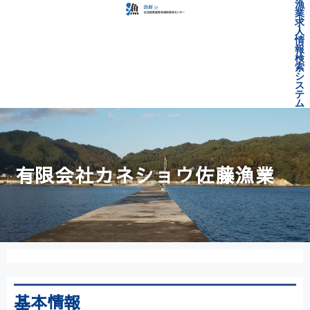
漁
業
求
人
情
報
検
索
シ
ス
テ
ム
有限会社カネショウ佐藤漁業
基本情報