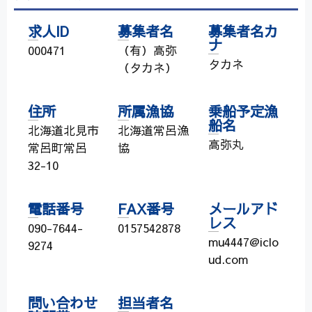
求人ID
募集者名
募集者名カ
ナ
000471
（有）高弥
タカネ
（タカネ）
住所
所属漁協
乗船予定漁
船名
北海道北見市
北海道常呂漁
高弥丸
常呂町常呂
協
32-10
電話番号
FAX番号
メールアド
レス
090-7644-
0157542878
mu4447@iclo
9274
ud.com
問い合わせ
担当者名