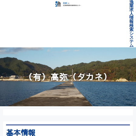
漁
業
求
人
情
報
検
索
シ
ス
テ
ム
（有）高弥（タカネ）
基本情報