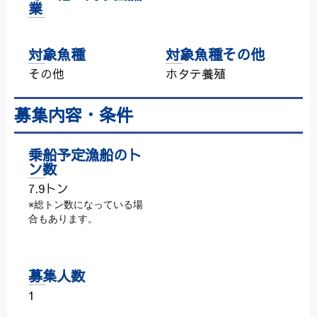
業
対象魚種
対象魚種その他
その他
ホタテ養殖
募集内容・条件
乗船予定漁船のト
ン数
7.9トン
※総トン数になっている場
合もあります。
募集人数
1