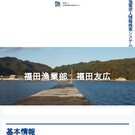
漁
業
求
人
情
報
検
索
シ
ス
テ
ム
福田漁業部 福田友広
基本情報