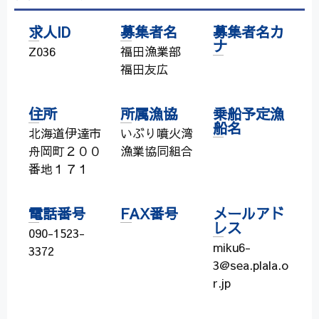
求人ID
募集者名
募集者名カ
ナ
Z036
福田漁業部
福田友広
住所
所属漁協
乗船予定漁
船名
北海道伊達市
いぶり噴火湾
舟岡町２００
漁業協同組合
番地１７１
電話番号
FAX番号
メールアド
レス
090-1523-
miku6-
3372
3@sea.plala.o
r.jp