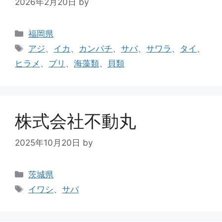
2026年2月20日
by
福岡県
アジ
、
イカ
、
カンパチ
、
サバ
、
サワラ
、
タイ
、
ヒラメ
、
ブリ
、
海藻類
、
貝類
株式会社不動丸
2025年10月20日
by
茨城県
イワシ
、
サバ