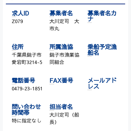
求人ID
募集者名
募集者名カ
ナ
Z079
大川定司 大
市丸
住所
所属漁協
乗船予定漁
船名
千葉県銚子市
銚子市漁業協
愛宕町3214-5
同組合
電話番号
FAX番号
メールアド
レス
0479-23-1851
問い合わせ
担当者名
時間帯
大川定司（船
特に指定なし
長）