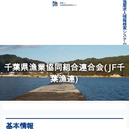
漁
業
求
人
情
報
検
索
シ
ス
テ
ム
千葉県漁業協同組合連合会(JF千
葉漁連)
基本情報