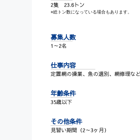
2隻 23.6トン
※総トン数になっている場合もあります。
募集人数
1～2名
仕事内容
定置網の操業、魚の選別、網修理な
年齢条件
35歳以下
その他条件
見習い期間（2～3ヶ月）