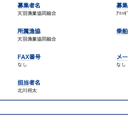
募集者名
募集
天羽漁業協同組合
ｱﾏﾊｷ
所属漁協
乗船
天羽漁業協同組合
FAX番号
メー
なし
なし
担当者名
北川将太