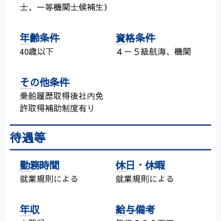
士、一等機関士候補生）
年齢条件
資格条件
40歳以下
４－５級航海、機関
その他条件
乗船履歴取得後社内免
許取得補助制度有り
待遇等
勤務時間
休日・休暇
就業規則による
就業規則による
年収
給与備考