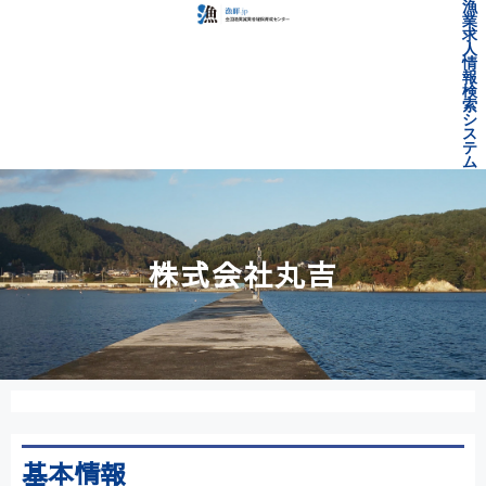
漁
業
求
人
情
報
検
索
シ
ス
テ
ム
株式会社丸吉
基本情報