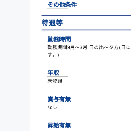
その他条件
待遇等
勤務時間
勤務期間9月〜3月 日の出〜夕方(日
す。)
年収
未登録
賞与有無
なし
昇給有無