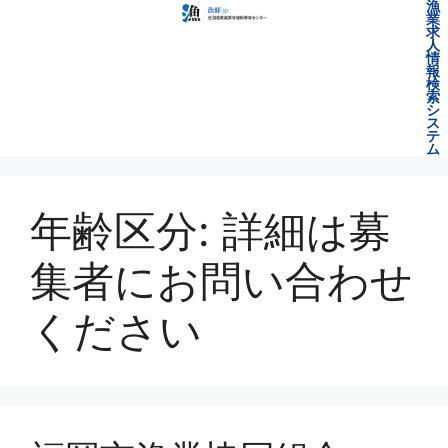
漁
業
求
人
情
報
検
索
シ
ス
テ
ム
年齢区分:
詳細は募
集者にお問い合わせ
ください