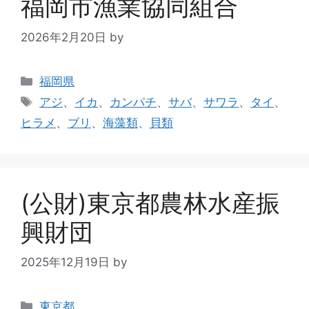
福岡市漁業協同組合
2026年2月20日
by
福岡県
アジ
、
イカ
、
カンパチ
、
サバ
、
サワラ
、
タイ
、
ヒラメ
、
ブリ
、
海藻類
、
貝類
(公財)東京都農林水産振
興財団
2025年12月19日
by
東京都